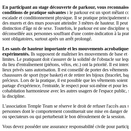
En participant au stage découverte de parkour, vous reconnaissez
conditions de pratique suivantes :
le parkour est un sport mêlant cou
escalade et conditionnement physique. Il se pratique principalement en
des murets et des murs pouvant atteindre 3 mètres de hauteur. Il peut ê
distinction d'âge ni de sexe. Toutefois, le parkour est une discipline spo
déconseillée aux personnes souffrant d'une contre-indication à la prat
sont obligatoires, surtout après un arrêt prolongé.
Les sauts de hauteur importante et les mouvements acrobatiques 
expérimentés.
Ils supposent de maîtriser les mouvements de base et d
limites. Le pratiquant doit s'assurer de la solidité de l'obstacle sur lequ
du lieu d'entraînement (piétons, vélos, etc.) ont la priorité. Il est inter
lieux privés sans autorisation. Il est conseillé de porter des vêtements
chaussures de sport (type basket) et de retirer les bijoux (bracelet, bague
précieux. Lors de la pratique, il est possible que les vêtements soient m
partage d'expérience, l'entraide, le respect pour soi-même et pour les a
cohabitation harmonieuse avec les autres usagers de l'espace public, 
la discipline.
L'association Temple Team se réserve le droit de refuser l'accès aux st
personnes dont le comportement constituerait une mise en danger de s
ou spectateurs ou qui perturberait le bon déroulement de la session.
Vous devez posséder une assurance responsabilité civile pour participe